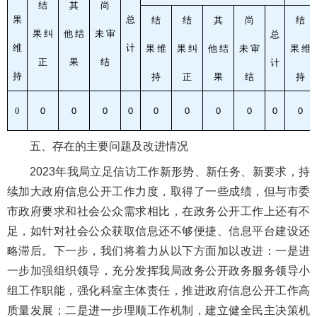
结
其
尚
果
总
结
结
其
尚
结
果
纠
他
结
未
审
总
维
计
果
维
果
纠
他
结
未
审
果
维
正
果
结
计
持
持
正
果
结
持
0
0
0
0
0
0
0
0
0
0
0
五、存在的主要问题及改进情况
2023年我局立足信访工作新形势、新任务、新要求，持
续加大政府信息公开工作力度，取得了一些成绩，但与市委
市政府要求和社会公众需求相比，在政务公开工作上还有不
足，如针对社会公众获取信息还不够便捷、信息平台建设还
略滞后。下一步，我们将着力从以下方面加以改进：一是进
一步加强组织领导，充分发挥我局政务公开政务服务领导小
组工作职能，强化科室主体责任，推进政府信息公开工作高
质量发展；二是进一步理顺工作机制，建立健全民主决策机