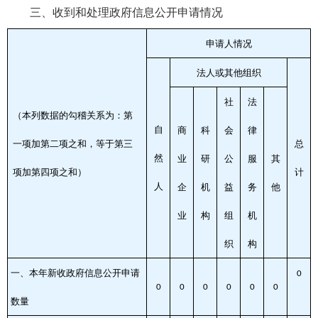
三、收到和处理政府信息公开申请情况
申请人情况
法人或其他组织
社
法
（本列数据的勾稽关系为：第
自
商
科
会
律
一项加第二项之和，等于第三
总
然
业
研
公
服
其
项加第四项之和）
计
人
企
机
益
务
他
业
构
组
机
织
构
一、本年新收政府信息公开申请
0
0
0
0
0
0
0
数量