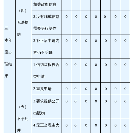
相关政府信息
（四）
2.没有现成信息
0
0
0
0
0
0
0
无法提
三、
需要另行制作
供
本年
3.补正后申请内
0
0
0
0
0
0
0
度办
容仍不明确
理结
1.信访举报投诉
0
0
0
0
0
0
0
果
类申请
2.重复申请
0
0
0
0
0
0
0
3.要求提供公开
0
0
0
0
0
0
0
（五）
出版物
不予处
4.无正当理由大
0
0
0
0
0
0
0
理