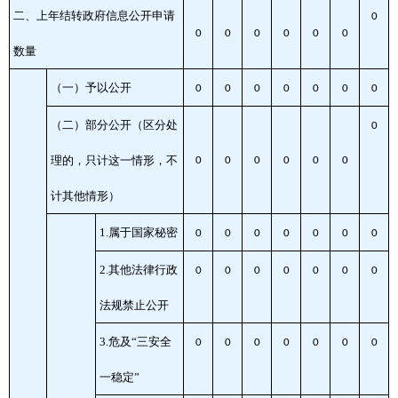
二、上年结转政府信息公开申请
0
0
0
0
0
0
0
数量
（一）予以公开
0
0
0
0
0
0
0
（二）部分公开
（区分处
0
理的，只计这一情形，不
0
0
0
0
0
0
计其他情形）
1.属于国家秘密
0
0
0
0
0
0
0
2.其他法律行政
0
0
0
0
0
0
0
法规禁止公开
3.危及“三安全
0
0
0
0
0
0
0
一稳定”