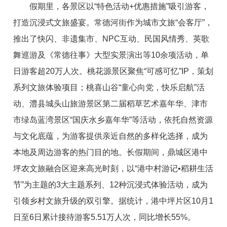
假期里，各景区以“特色活动+优惠措施”吸引游客，
打造沉浸式文旅盛宴。常德河街作为城市文旅“会客厅”，
推出了快闪、非遗集市、NPC互动、民国风情秀、英歌
舞巡游及《常德往事》大型实景演出等10余项活动，单
日游客超20万人次。桃花源景区聚焦“可感可忆”IP，策划
系列文旅体验项目；桃喜山谷“童心向党，快乐启航”活
动、澧县城头山旅游景区第二届稻草艺术嘉年华、津市
市绿岛蓝湾景区“国庆水乡嘉年华”等活动，依托自然资源
与文化底蕴，为游客提供亲近自然的多样化选择，成为
本地及周边游客的热门目的地。长假期间，鼎城区港中
坪农文旅融合区迎来高光时刻，以“港中村游记•稻耕生活
节”为主题的3大主题系列、12种沉浸式体验活动，成为
引领乡村文旅升级的双引擎。据统计，港中坪片区10月1
日至6日累计接待游客5.51万人次，同比增长55%。