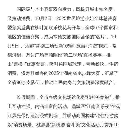
国际级与本土赛事双向发力，既提升城市知名度，
又拉动消费。10月2日，2025世界旅游小姐全球总决赛
暨颁奖盛典在柳叶湖欢乐桃花岛开幕，全球67个国家和
地区的佳丽齐聚，成为常德文旅国际营销的“名片”。10
月5日，“湘超”常德主场创新“观赛+旅游+消费”模式，常
德河街、万达广场等商圈设“第二现场”直播赛事，推
出“票根+”优惠套票，吸引跨区域球迷，带动餐饮、住宿
消费。汉寿县举办的2025年湖南省曳步舞大赛，汇聚了
全省90余支队伍，推动全民健身与文旅消费深度融合。
长假期间，全市各级文化场馆化身“精神补给站”，推
出互动性强、内涵丰富的活动。鼎城区“江南音乐夜”在沅
江风光带打造沉浸式剧场，并联动商圈构建“吃住行游购
娱”消费场景。桃源县“新桃源 奋斗美”文化活动月贯穿10