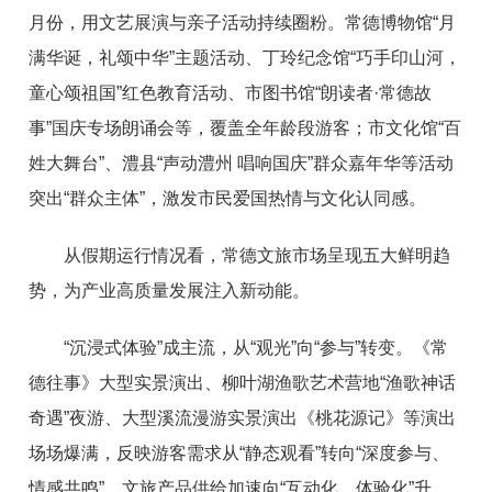
月份，用文艺展演与亲子活动持续圈粉。常德博物馆“月
满华诞，礼颂中华”主题活动、丁玲纪念馆“巧手印山河，
童心颂祖国”红色教育活动、市图书馆“朗读者·常德故
事”国庆专场朗诵会等，覆盖全年龄段游客；市文化馆“百
姓大舞台”、澧县“声动澧州 唱响国庆”群众嘉年华等活动
突出“群众主体”，激发市民爱国热情与文化认同感。
从假期运行情况看，常德文旅市场呈现五大鲜明趋
势，为产业高质量发展注入新动能。
“沉浸式体验”成主流，从“观光”向“参与”转变。《常
德往事》大型实景演出、柳叶湖渔歌艺术营地“渔歌神话
奇遇”夜游、大型溪流漫游实景演出《桃花源记》等演出
场场爆满，反映游客需求从“静态观看”转向“深度参与、
情感共鸣”，文旅产品供给加速向“互动化、体验化”升