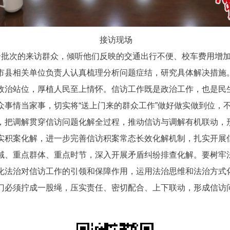
接访现场
个批次的来访群众，倾听他们反映的交通出行不便、校车费用增
市县相关单位负责人认真梳理分析问题症结，研究具体解决措施
政治站位，厚植人民至上情怀。信访工作既是政治工作，也是民
众事情当家事，切实将“送上门来的群众工作”做好做实做到位，
，把调解贯穿信访问题化解全过程，推动信访与调解有机联动，
实积案化解，进一步完善信访积案常态长效化解机制，扎实开展
域、重点群体、重点时节，深入开展矛盾纠纷排查化解。要树牢
化法治对信访工作的引领和保障作用，运用法治思维和法治方式
门必须拧成一股绳，压实责任、密切配合、上下联动，形成信访